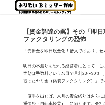
【資金調達の罠】その「即日
ファクタリングの恐怖
「売掛金を即日現金化！借入ではありませ
明日の不渡りを恐れる経営者にとって、こ
実態は手数料という名目で月利20〜30％
被ったヤミ金（偽装ファクタリング）」で
一度手を出せば、来月の資金繰りはさらに
重債務（自転車操業）」に陥ります。会社