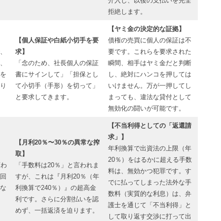
介入し、以後の支払いを完全
拒絶します。
【ヤミ金の決定的な証拠】
【個人保証や白紙小切手を要
債権の売買に個人の保証は不
、
求】
要です。これらを要求された
、
「念のため、社長個人の保証
瞬間、相手はヤミ金だと判断
を
書にサインして」「担保とし
し、絶対にハンコを押しては
り
て小切手（手形）を切って」
いけません。万が一押してし
と要求してきます。
まっても、違法な貸付として
無効化の闘いが可能です。
【不当利得としての「返還請
求」】
【月利20％〜30％の異常な搾
年利換算で出資法の上限（年
取】
20％）をはるかに超える手数
変わ
「手数料は20％」と言われま
料は、無効かつ犯罪です。す
回
すが、これは『月利20％（年
でに払ってしまった法外な手
な
利換算で240％）』の超高金
数料（実質的な利息）は、弁
利です。さらに分割払いを認
護士を通じて「不当利得」と
めず、一括返済を迫ります。
して取り返す交渉に打って出