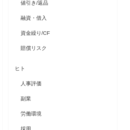
値引き/返品
融資・借入
資金繰り/CF
賠償リスク
ヒト
人事評価
副業
労働環境
採用