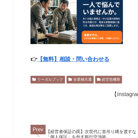
👉
【無料】相談・問い合わせる
リーガルブック
全業種共通
経営危機期
【Insta
【経営者保証の罠】次世代に首吊り縄を渡すな
「個人保証」を外す銀行交渉術