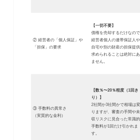
【一切不要】
債権を売却するだけなので
② 経営者の「個人保証」や
経営者個人の連帯保証人や
「担保」の要求
自宅や別の財産の担保提供
求められることは絶対にあ
ません。
【数％〜20％程度（1回き
り）】
2社間か3社間かで相場は
③ 手数料の異常さ
りますが、審査の手間や未
（実質的な金利）
収リスクに見合った常識的
手数料が1回だけ引かれま
す。