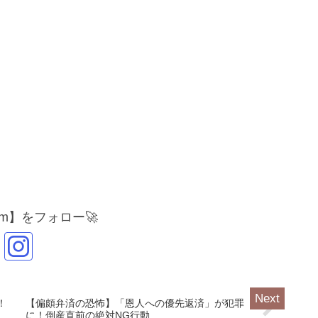
gram】をフォロー🚀
！
【偏頗弁済の恐怖】「恩人への優先返済」が犯罪
に！倒産直前の絶対NG行動