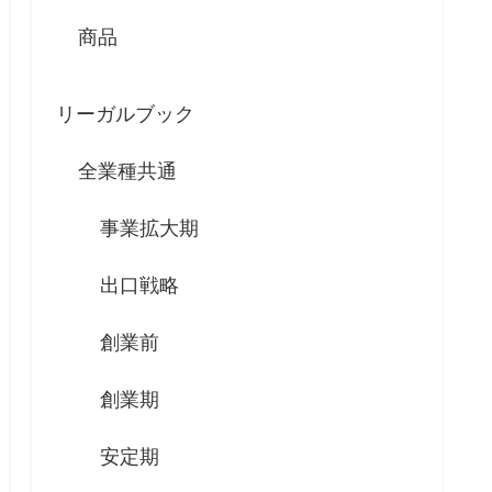
商品
リーガルブック
全業種共通
事業拡大期
出口戦略
創業前
創業期
安定期