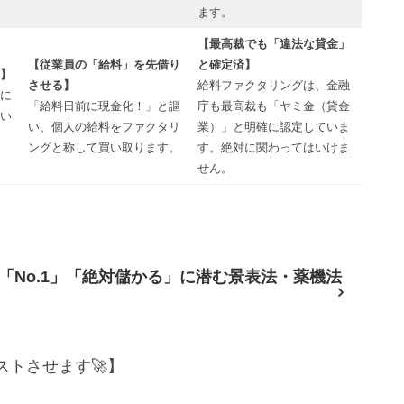
ます。
【最高裁でも「違法な貸金」
【従業員の「給料」を先借り
と確定済】
】
させる】
給料ファクタリングは、金融
に
「給料日前に現金化！」と謳
庁も最高裁も「ヤミ金（貸金
い
い、個人の給料をファクタリ
業）」と明確に認定していま
ングと称して買い取ります。
す。絶対に関わってはいけま
せん。
「No.1」「絶対儲かる」に潜む景表法・薬機法
トさせます🚀】