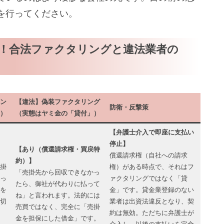
を行ってください。
！合法ファクタリングと違法業者の
ン
【違法】偽装ファクタリング
防衛・反撃策
）
（実態はヤミ金の「貸付」）
【弁護士介入で即座に支払い
停止】
【あり（償還請求権・買戻特
償還請求権（自社への請求
約）】
掛
権）がある時点で、それはフ
「売掛先から回収できなかっ
っ
ァクタリングではなく「貸
たら、御社が代わりに払って
を
金」です。貸金業登録のない
ね」と言われます。法的には
切
業者は出資法違反となり、契
売買ではなく、完全に「売掛
約は無効。ただちに弁護士が
金を担保にした借金」です。