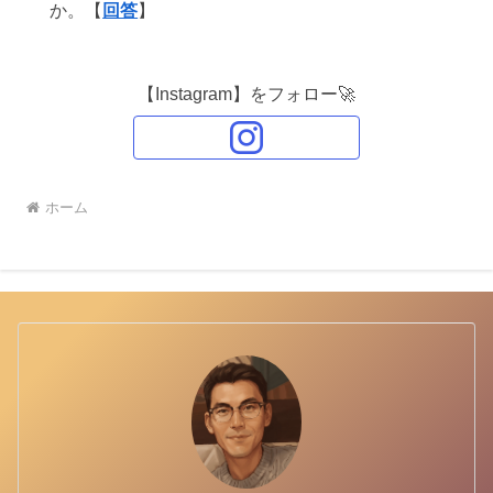
か。【
回答
】
【Instagram】をフォロー🚀
ホーム