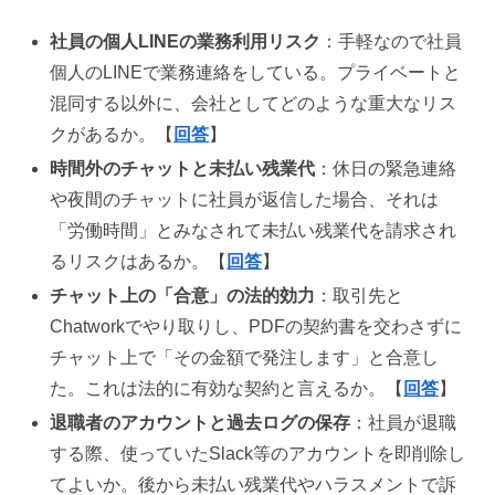
社員の個人LINEの業務利用リスク
：手軽なので社員
個人のLINEで業務連絡をしている。プライベートと
混同する以外に、会社としてどのような重大なリス
クがあるか。【
回答
】
時間外のチャットと未払い残業代
：休日の緊急連絡
や夜間のチャットに社員が返信した場合、それは
「労働時間」とみなされて未払い残業代を請求され
るリスクはあるか。【
回答
】
チャット上の「合意」の法的効力
：取引先と
Chatworkでやり取りし、PDFの契約書を交わさずに
チャット上で「その金額で発注します」と合意し
た。これは法的に有効な契約と言えるか。【
回答
】
退職者のアカウントと過去ログの保存
：社員が退職
する際、使っていたSlack等のアカウントを即削除し
てよいか。後から未払い残業代やハラスメントで訴