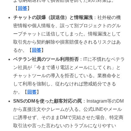
よる納期遅れ等で損害賠償を防ぐための対策は。
【
回答
】
チャットの誤爆（誤送信）と情報漏洩
：社外秘の機
密情報や個人情報を、誤って別プロジェクトのグル
ープチャットに送信してしまった。情報漏洩として
取引先から契約解除や損害賠償をされるリスクはあ
るか。【
回答
】
ベテラン社員のツール利用拒否
：ITに不慣れなベテラ
ン社員が「今まで通り電話とメールにしてくれ」と
チャットツールの導入を拒否している。業務命令と
して利用を強制し、従わなければ懲戒処分できる
か。【
回答
】
SNSのDMを使った顧客対応の罠
：Instagram等のDM
から直接注文やクレームが入る。公式LINEやメール
に誘導せず、そのままDMで完結させた場合、特定商
取引法や言った言わないのトラブルになりやすい