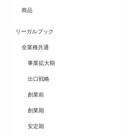
商品
リーガルブック
全業種共通
事業拡大期
出口戦略
創業前
創業期
安定期