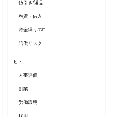
値引き/返品
融資・借入
資金繰り/CF
賠償リスク
ヒト
人事評価
副業
労働環境
採用