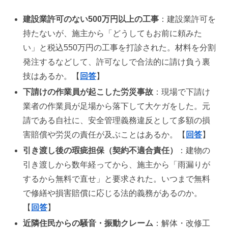
建設業許可のない500万円以上の工事
：建設業許可を
持たないが、施主から「どうしてもお前に頼みた
い」と税込550万円の工事を打診された。材料を分割
発注するなどして、許可なしで合法的に請け負う裏
技はあるか。【
回答
】
下請けの作業員が起こした労災事故
：現場で下請け
業者の作業員が足場から落下して大ケガをした。元
請である自社に、安全管理義務違反として多額の損
害賠償や労災の責任が及ぶことはあるか。【
回答
】
引き渡し後の瑕疵担保（契約不適合責任）
：建物の
引き渡しから数年経ってから、施主から「雨漏りが
するから無料で直せ」と要求された。いつまで無料
で修繕や損害賠償に応じる法的義務があるのか。
【
回答
】
近隣住民からの騒音・振動クレーム
：解体・改修工