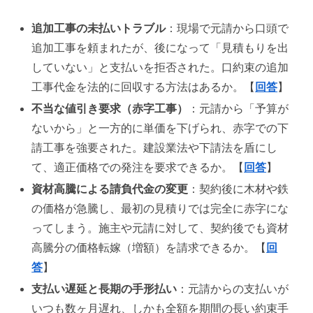
追加工事の未払いトラブル
：現場で元請から口頭で
追加工事を頼まれたが、後になって「見積もりを出
していない」と支払いを拒否された。口約束の追加
工事代金を法的に回収する方法はあるか。【
回答
】
不当な値引き要求（赤字工事）
：元請から「予算が
ないから」と一方的に単価を下げられ、赤字での下
請工事を強要された。建設業法や下請法を盾にし
て、適正価格での発注を要求できるか。【
回答
】
資材高騰による請負代金の変更
：契約後に木材や鉄
の価格が急騰し、最初の見積りでは完全に赤字にな
ってしまう。施主や元請に対して、契約後でも資材
高騰分の価格転嫁（増額）を請求できるか。【
回
答
】
支払い遅延と長期の手形払い
：元請からの支払いが
いつも数ヶ月遅れ、しかも全額を期間の長い約束手