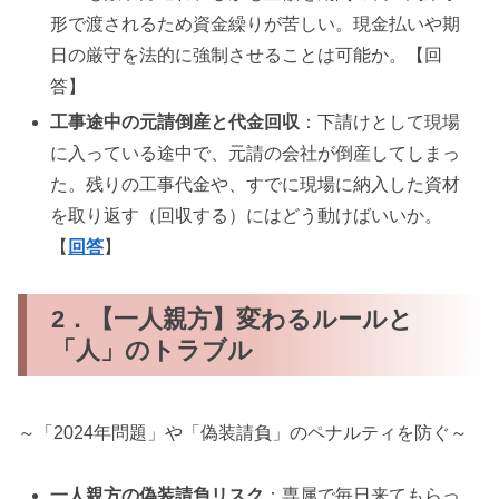
形で渡されるため資金繰りが苦しい。現金払いや期
日の厳守を法的に強制させることは可能か。【回
答】
工事途中の元請倒産と代金回収
：下請けとして現場
に入っている途中で、元請の会社が倒産してしまっ
た。残りの工事代金や、すでに現場に納入した資材
を取り返す（回収する）にはどう動けばいいか。
【
回答
】
2．【一人親方】変わるルールと
「人」のトラブル
～「2024年問題」や「偽装請負」のペナルティを防ぐ～
一人親方の偽装請負リスク
：専属で毎日来てもらっ