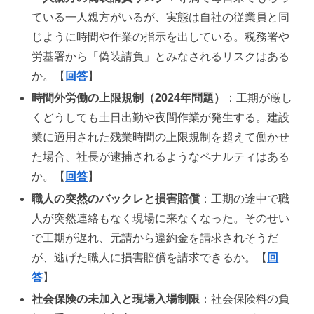
ている一人親方がいるが、実態は自社の従業員と同
じように時間や作業の指示を出している。税務署や
労基署から「偽装請負」とみなされるリスクはある
か。【
回答
】
時間外労働の上限規制（2024年問題）
：工期が厳し
くどうしても土日出勤や夜間作業が発生する。建設
業に適用された残業時間の上限規制を超えて働かせ
た場合、社長が逮捕されるようなペナルティはある
か。【
回答
】
職人の突然のバックレと損害賠償
：工期の途中で職
人が突然連絡もなく現場に来なくなった。そのせい
で工期が遅れ、元請から違約金を請求されそうだ
が、逃げた職人に損害賠償を請求できるか。【
回
答
】
社会保険の未加入と現場入場制限
：社会保険料の負