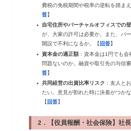
費税の免税期間や税率の逆転を踏ま
答
】
自宅住所やバーチャルオフィスでの
が、大家の許可は必要か。また、バ
開設で不利になるか。【
回答
】
資本金の適正額
：資本金は1円でも会
問題ないのか。融資や取引先の与信
答
】
共同経営の出資比率リスク
：友人とお
たい。意見が割れた時に決着がつか
【
回答
】
2．【役員報酬・社会保険】社