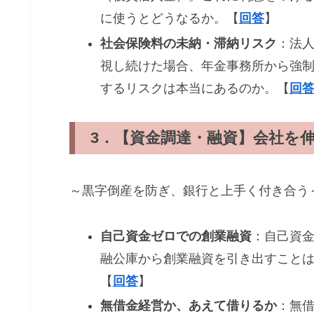
に使うとどうなるか。【
回答
】
社会保険料の未納・滞納リスク
：法
視し続けた場合、年金事務所から強
するリスクは本当にあるのか。【
回
3．【資金調達・融資】会社を
～黒字倒産を防ぎ、銀行と上手く付き合う
自己資金ゼロでの創業融資
：自己資
融公庫から創業融資を引き出すこと
【
回答
】
無借金経営か、あえて借りるか
：無