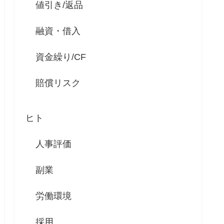
値引き/返品
融資・借入
資金繰り/CF
賠償リスク
ヒト
人事評価
副業
労働環境
採用