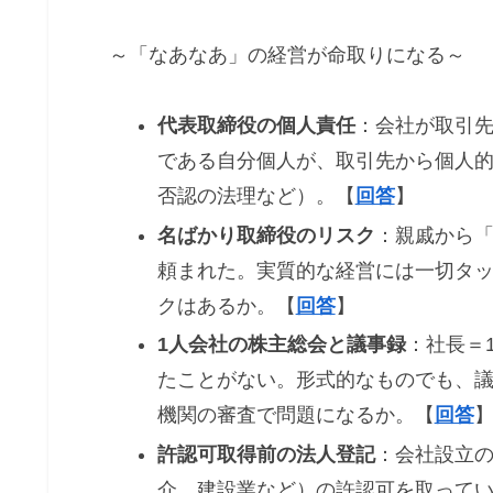
～「なあなあ」の経営が命取りになる～
代表取締役の個人責任
：会社が取引
である自分個人が、取引先から個人
否認の法理など）。【
回答
】
名ばかり取締役のリスク
：親戚から
頼まれた。実質的な経営には一切タ
クはあるか。【
回答
】
1人会社の株主総会と議事録
：社長＝
たことがない。形式的なものでも、
機関の審査で問題になるか。【
回答
許認可取得前の法人登記
：会社設立
介、建設業など）の許認可を取って