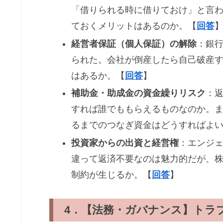
「借りられる時に借りておけ」と言
ておくメリットはあるのか。【
回答
経営者保証（個人保証）の解除
：銀
られた。会社が倒産したら自己破産
はあるか。【
回答
】
補助金・助成金の資金繰りリスク
：
すれば誰でももらえるものなのか。
るまでのつなぎ資金はどうすればよ
投資家からの出資と経営権
：エンジ
違って返済不要なのは魅力的だが、
制約が生じるか。【
回答
】
4．【法務・ガバナンス】トラ