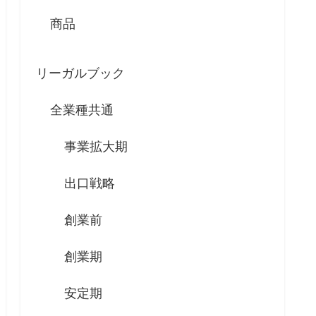
商品
リーガルブック
全業種共通
事業拡大期
出口戦略
創業前
創業期
安定期