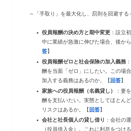
～「手取り」を最大化し、罰則を回避する
役員報酬の決め方と期中変更
：設立
中に業績が急激に伸びた場合、後か
答
】
役員報酬ゼロと社会保険の加入義務
酬を当面「ゼロ」にしたい。この場
加入する義務はあるのか。【
回答
】
家族への役員報酬（名義貸し）
：妻
酬を支払いたい。実態としてほとん
リスクはあるか。【
回答
】
会社と社長個人の貸し借り
：会社の
（役員借入金）。これに利息をつけ