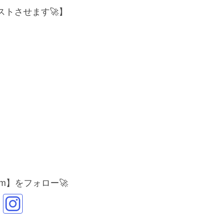
トさせます🚀】
gram】をフォロー🚀