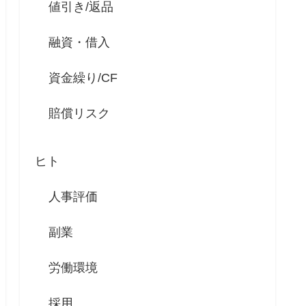
値引き/返品
融資・借入
資金繰り/CF
賠償リスク
ヒト
人事評価
副業
労働環境
採用