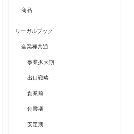
商品
リーガルブック
全業種共通
事業拡大期
出口戦略
創業前
創業期
安定期