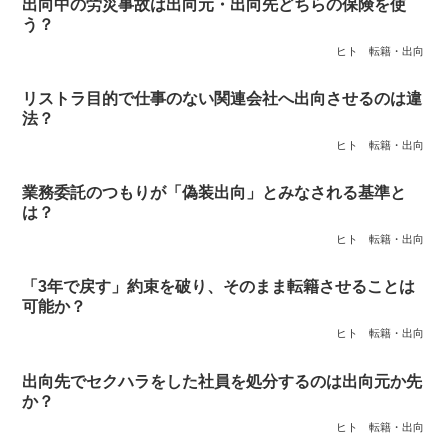
出向中の労災事故は出向元・出向先どちらの保険を使
う？
ヒト
転籍・出向
リストラ目的で仕事のない関連会社へ出向させるのは違
法？
ヒト
転籍・出向
業務委託のつもりが「偽装出向」とみなされる基準と
は？
ヒト
転籍・出向
「3年で戻す」約束を破り、そのまま転籍させることは
可能か？
ヒト
転籍・出向
出向先でセクハラをした社員を処分するのは出向元か先
か？
ヒト
転籍・出向