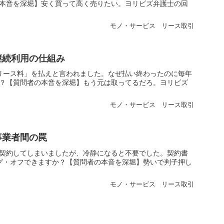
本音を深堀】安く買って高く売りたい。ヨリビズ弁護士の回
モノ・サービス
リース取引
継続利用の仕組み
リース料」を払えと言われました。なぜ払い終わったのに毎年
？【質問者の本音を深堀】もう元は取ってるだろ。ヨリビズ
モノ・サービス
リース取引
事業者間の罠
契約してしまいましたが、冷静になると不要でした。契約書
グ・オフできますか？【質問者の本音を深堀】勢いで判子押し
モノ・サービス
リース取引