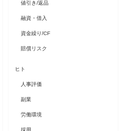
値引き/返品
融資・借入
資金繰り/CF
賠償リスク
ヒト
人事評価
副業
労働環境
採用