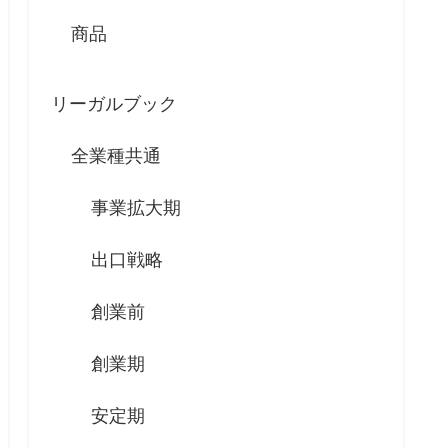
商品
リーガルブック
全業種共通
事業拡大期
出口戦略
創業前
創業期
安定期