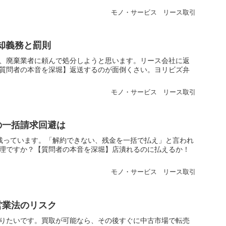
モノ・サービス
リース取引
却義務と罰則
、廃棄業者に頼んで処分しようと思います。リース会社に返
質問者の本音を深堀】返送するのが面倒くさい。ヨリビズ弁
モノ・サービス
リース取引
の一括請求回避は
残っています。「解約できない、残金を一括で払え」と言われ
理ですか？【質問者の本音を深堀】店潰れるのに払えるか！
モノ・サービス
リース取引
営業法のリスク
りたいです。買取が可能なら、その後すぐに中古市場で転売