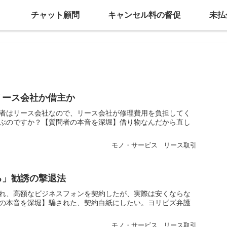
チャット顧問
キャンセル料の督促
未払
リース会社か借主か
者はリース会社なので、リース会社が修理費用を負担してく
ぶのですか？【質問者の本音を深堀】借り物なんだから直し
モノ・サービス
リース取引
る」勧誘の撃退法
れ、高額なビジネスフォンを契約したが、実際は安くならな
の本音を深堀】騙された、契約白紙にしたい。ヨリビズ弁護
モノ・サービス
リース取引