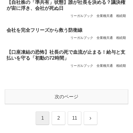
【自社株の「準共有」状態】誰が社長を決める？議決権
が宙に浮き、会社が死ぬ日
リーガルブック
全業種共通
相続期
会社を完全フリーズから救う防衛線
リーガルブック
全業種共通
相続期
【口座凍結の恐怖】社長の死で血流が止まる！給与と支
払いを守る「初動の72時間」
リーガルブック
全業種共通
相続期
次のページ
次
1
2
11
へ