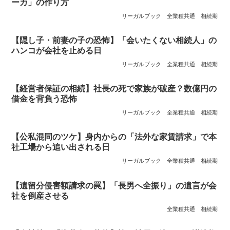
ーカ」の作り方
リーガルブック
全業種共通
相続期
【隠し子・前妻の子の恐怖】「会いたくない相続人」の
ハンコが会社を止める日
リーガルブック
全業種共通
相続期
【経営者保証の相続】社長の死で家族が破産？数億円の
借金を背負う恐怖
リーガルブック
全業種共通
相続期
【公私混同のツケ】身内からの「法外な家賃請求」で本
社工場から追い出される日
リーガルブック
全業種共通
相続期
【遺留分侵害額請求の罠】「長男へ全振り」の遺言が会
社を倒産させる
全業種共通
相続期