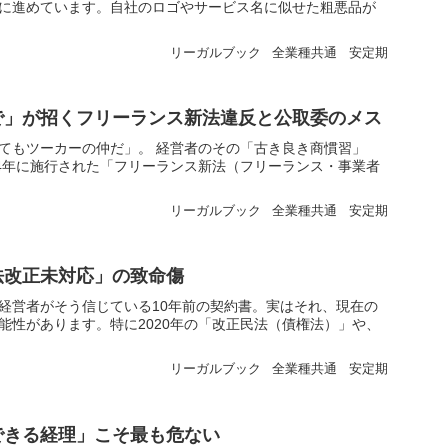
に進めています。自社のロゴやサービス名に似せた粗悪品が
リーガルブック
全業種共通
安定期
で」が招くフリーランス新法違反と公取委のメス
てもツーカーの仲だ」。 経営者のその「古き良き商慣習」
24年に施行された「フリーランス新法（フリーランス・事業者
リーガルブック
全業種共通
安定期
法改正未対応」の致命傷
経営者がそう信じている10年前の契約書。実はそれ、現在の
能性があります。特に2020年の「改正民法（債権法）」や、
リーガルブック
全業種共通
安定期
できる経理」こそ最も危ない