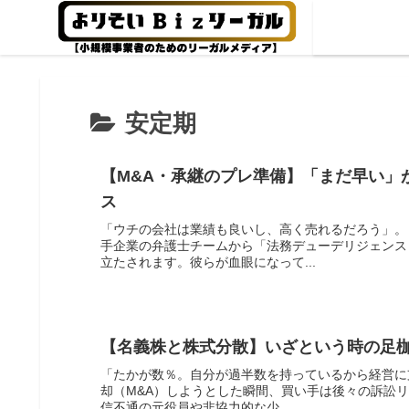
安定期
【M&A・承継のプレ準備】「まだ早い」
ス
「ウチの会社は業績も良いし、高く売れるだろう」。
手企業の弁護士チームから「法務デューデリジェンス
立たされます。彼らが血眼になって...
【名義株と株式分散】いざという時の足
「たかが数％。自分が過半数を持っているから経営に
却（M&A）しようとした瞬間、買い手は後々の訴訟リ
信不通の元役員や非協力的な少...