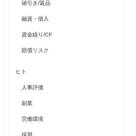
値引き/返品
融資・借入
資金繰り/CF
賠償リスク
ヒト
人事評価
副業
労働環境
採用