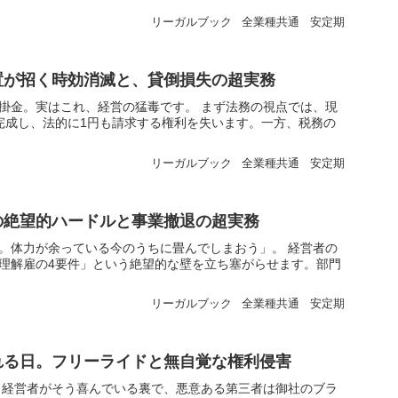
リーガルブック
全業種共通
安定期
置が招く時効消滅と、貸倒損失の超実務
掛金。実はこれ、経営の猛毒です。 まず法務の視点では、現
完成し、法的に1円も請求する権利を失います。一方、税務の
リーガルブック
全業種共通
安定期
の絶望的ハードルと事業撤退の超実務
。体力が余っている今のうちに畳んでしまおう」。 経営者の
理解雇の4要件」という絶望的な壁を立ち塞がらせます。部門
リーガルブック
全業種共通
安定期
れる日。フリーライドと無自覚な権利侵害
 経営者がそう喜んでいる裏で、悪意ある第三者は御社のブラ