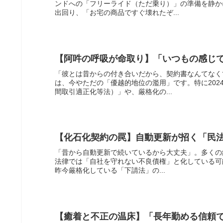
ンドへの「フリーライド（ただ乗り）」の準備を静か
出回り、「お宅の商品ですぐ壊れたぞ...
【阿吽の呼吸が命取り】「いつもの感じ
「彼とは昔からの付き合いだから、契約書なんてなく
は、今やただの「優越的地位の濫用」です。特に20
間取引適正化等法）」や、厳格化の...
【化石化契約の罠】自動更新が招く「民
「昔から自動更新で続いているから大丈夫」。多くの
法律では「自社を守れない不良債権」と化している可
昨今厳格化している「下請法」の...
【癒着と不正の温床】「長年勤める信頼