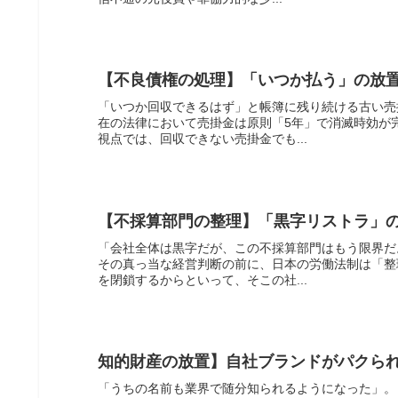
【不良債権の処理】「いつか払う」の放
「いつか回収できるはず」と帳簿に残り続ける古い売
在の法律において売掛金は原則「5年」で消滅時効が
視点では、回収できない売掛金でも...
【不採算部門の整理】「黒字リストラ」
「会社全体は黒字だが、この不採算部門はもう限界だ
その真っ当な経営判断の前に、日本の労働法制は「整
を閉鎖するからといって、そこの社...
知的財産の放置】自社ブランドがパクら
「うちの名前も業界で随分知られるようになった」。