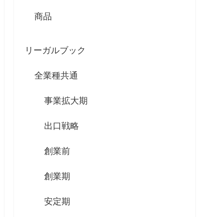
商品
リーガルブック
全業種共通
事業拡大期
出口戦略
創業前
創業期
安定期