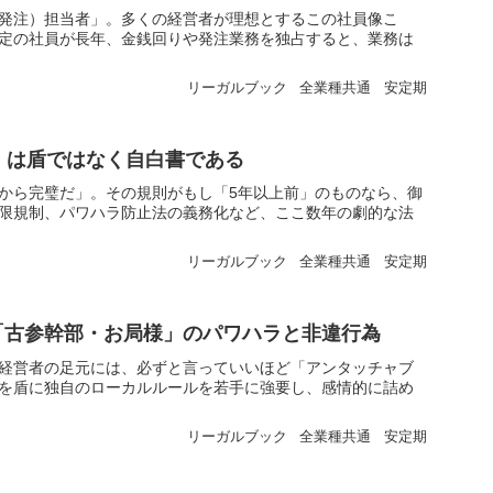
発注）担当者」。多くの経営者が理想とするこの社員像こ
定の社員が長年、金銭回りや発注業務を独占すると、業務は
リーガルブック
全業種共通
安定期
」は盾ではなく自白書である
から完璧だ」。その規則がもし「5年以上前」のものなら、御
限規制、パワハラ防止法の義務化など、ここ数年の劇的な法
リーガルブック
全業種共通
安定期
「古参幹部・お局様」のパワハラと非違行為
経営者の足元には、必ずと言っていいほど「アンタッチャブ
を盾に独自のローカルルールを若手に強要し、感情的に詰め
リーガルブック
全業種共通
安定期