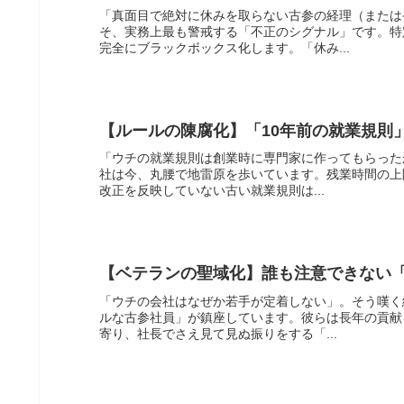
「真面目で絶対に休みを取らない古参の経理（または
そ、実務上最も警戒する「不正のシグナル」です。特
完全にブラックボックス化します。「休み...
【ルールの陳腐化】「10年前の就業規則
「ウチの就業規則は創業時に専門家に作ってもらった
社は今、丸腰で地雷原を歩いています。残業時間の上
改正を反映していない古い就業規則は...
【ベテランの聖域化】誰も注意できない
「ウチの会社はなぜか若手が定着しない」。そう嘆く
ルな古参社員」が鎮座しています。彼らは長年の貢献
寄り、社長でさえ見て見ぬ振りをする「...