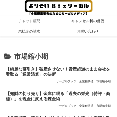
チャット顧問
キャンセル料の督促
未払金の請求
お問い合わせ
市場縮小期
【綺麗な幕引き】破産させない！資産超過のまま会社を
看取る「通常清算」の決断
リーガルブック
全業種共通
市場縮小期
【知財の切り売り】金庫に眠る「過去の栄光（特許・商
標）」を現金に変える錬金術
リーガルブック
全業種共通
市場縮小期