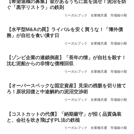
【希望退職の募集】金があるうちに血を流せ！泥沼を防
ぐ「黒字リストラ」の鉄則
リーガルブック
全業種共通
市場縮小期
【水平型M&Aの罠】ライバルを安く買うな！「簿外債
務」が自社を食い潰す日
リーガルブック
全業種共通
市場縮小期
【ゾンビ企業の連鎖倒産】「長年の情」が自社を殺す！
沈む泥船からの非情な債権回収
リーガルブック
全業種共通
市場縮小期
【オーバースペックな固定資産】見栄の残骸を切り捨て
ろ！原状回復と中途解約の泥沼交渉術
リーガルブック
全業種共通
市場縮小期
【コストカットの代償】「納期厳守」が招く品質偽装
と、会社を吹き飛ばすPL法の鉄槌
リーガルブック
全業種共通
市場縮小期