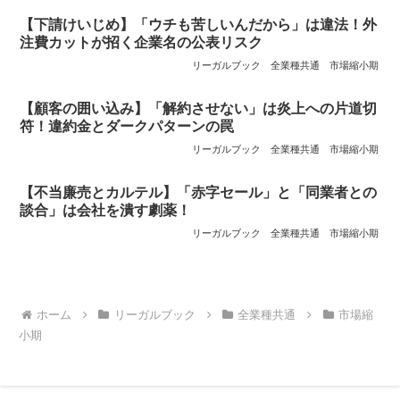
【下請けいじめ】「ウチも苦しいんだから」は違法！外
注費カットが招く企業名の公表リスク
リーガルブック
全業種共通
市場縮小期
【顧客の囲い込み】「解約させない」は炎上への片道切
符！違約金とダークパターンの罠
リーガルブック
全業種共通
市場縮小期
【不当廉売とカルテル】「赤字セール」と「同業者との
談合」は会社を潰す劇薬！
リーガルブック
全業種共通
市場縮小期
ホーム
リーガルブック
全業種共通
市場縮
小期