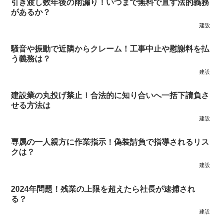
引き渡し数年後の雨漏り！いつまで無料で直す法的義務
があるか？
建設
騒音や振動で近隣からクレーム！工事中止や慰謝料を払
う義務は？
建設
建設業の丸投げ禁止！合法的に知り合いへ一括下請負さ
せる方法は
建設
専属の一人親方に作業指示！偽装請負で指導されるリス
クは？
建設
2024年問題！残業の上限を超えたら社長が逮捕され
る？
建設